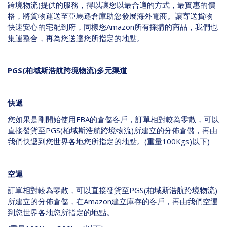
跨境物流
)
提供的服務，得以讓您以最合適的方式，最實惠的價
格，將貨物運送至亞馬遜倉庫助您發展海外電商。讓寄送貨物
快速安心的宅配到府，同樣您
Amazon
所有採購的商品，我們也
集運整合，再為您送達您所指定的地點。
PGS(
柏域斯浩航跨境物流
)
多元渠道
快遞
您如果是剛開始使用
FBA
的倉儲客戶，訂單相對較為零散，可以
直接發貨至
PGS(
柏域斯浩航跨境物流
)
所建立的分佈倉儲，再由
我們快遞到您世界各地您所指定的地點。
(
重量
100Kgs)
以下
)
空運
訂單相對較為零散，可以直接發貨至
PGS(
柏域斯浩航跨境物流
)
所建立的分佈倉儲，在
Amazon
建立庫存的客戶，再由我們空運
到您世界各地您所指定的地點。