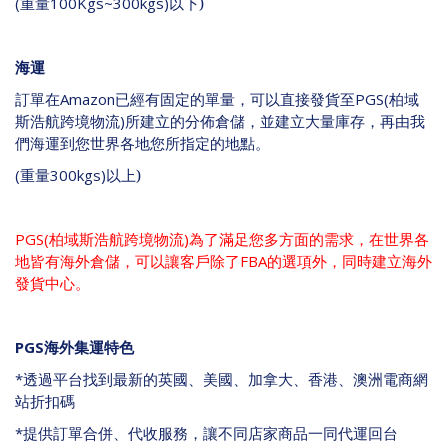
(
重量
100Kgs~300kgs)
以下)
海運
訂單在
Amazon
已經有固定的單量，可以直接發貨至
PGS(
柏域
斯浩航跨境物流
)
所建立的分佈倉儲，並建立大量庫存，再由我
們海運到您世界各地您所指定的地點。
(
重量
300kgs)
以上)
PGS(
柏域斯浩航跨境物流
)
為了滿足您多方面的需求，在世界各
地皆有海外倉儲，可以讓客戶除了
FBA
的選項外，同時建立海外
發貨中心。
PGS
海外集運特色
*
透過平台找到最新的英國、美國、加拿大、香港、澳洲電商網
站折扣碼
*
提供訂單合併、代收服務，讓不同店家商品一同代運回台