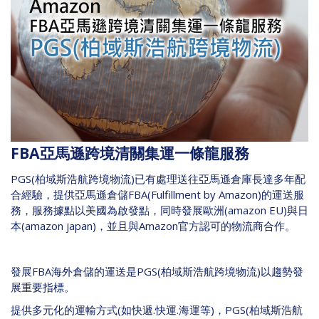
FBA
亞馬遜跨境清關集運一條龍服務
PGS(
柏域斯浩航跨境物流
)
已有處理送往亞馬遜倉庫長達多年配
合經驗，提供亞馬遜倉儲
FBA(Fulfillment by Amazon)
的運送服
務，服務據點以美國為啟發點，同時發展歐洲
(amazon EU)
與日
本
(amazon japan)
，並且與
Amazon
官方認可的物流商合作。
發展
FBA
海外倉儲的運送是
PGS(
柏域斯浩航跨境物流
)
以趨勢發
展重要指標。
提供多元化的運輸方式
(
如快遞
.
快運
.
海運等
)
，
PGS(
柏域斯浩航