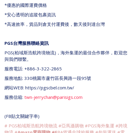
*
優惠的國際運費價格
*
安心透明的追蹤包裹資訊
*
高速效率，貨品到倉支付運費後，數天後到達台灣
PGS
台灣服務聯絡資訊
PGS(
柏域斯浩航跨境物流
)
，海外集運的最佳合作夥伴，歡迎您
與我們聯繫。
服務電話
: +886-3-322-2865
服務地點
: 330
桃園市蘆竹區長興路一段
95
號
網站
WEB: https://pgscbel.com.tw/
服務信箱
:
twn-jerrychan@parisigs.com
(FB
貼文關鍵字串
)
# PGS
柏域斯浩航跨境物流
#
亞馬遜購物
#PGS
海外集運
#
跨境
物流
#
Amazo
電商購物
#F
BA
貨通全球的服務
#
包裝運送
#
電